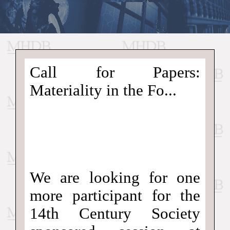
//
Medieval
Homepage
•
Call for Papers:
History
MHDB
Academic News
•
Materiality in the Fo...
About
•
Contact
Database
We are looking for one
more participant for the
14th Century Society